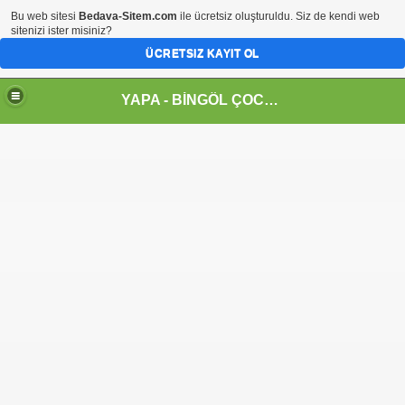
Bu web sitesi
Bedava-Sitem.com
ile ücretsiz oluşturuldu. Siz de kendi web
sitenizi ister misiniz?
ÜCRETSIZ KAYIT OL
YAPA - BİNGÖL ÇOCUK KULÜBÜ ve OYUN EVİ