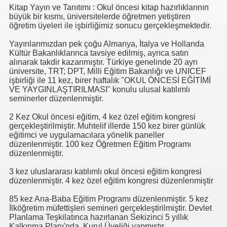
Kitap Yayın ve Tanıtımı : Okul öncesi kitap hazırlıklarının
büyük bir kısmı, üniversitelerde öğretmen yetiştiren
öğretim üyeleri ile işbirliğimiz sonucu gerçekleşmektedir.
Yayınlarımızdan pek çoğu Almanya, İtalya ve Hollanda
Kültür Bakanlıklarınca tavsiye edilmiş, ayrıca satın
alınarak takdir kazanmıştır. Türkiye genelinde 20 ayrı
üniversite, TRT; DPT, Milli Eğitim Bakanlığı ve UNICEF
işbirliği ile 11 kez, birer haftalık "OKUL ÖNCESİ EĞİTİMİ
VE YAYGINLAŞTIRILMASI" konulu ulusal katılımlı
seminerler düzenlenmiştir.
2 Kez Okul öncesi eğitim, 4 kez özel eğitim kongresi
gerçekleştirilmiştir. Muhtelif illerde 150 kez birer günlük
eğitimci ve uygulamacılara yönelik paneller
düzenlenmiştir. 100 kez Öğretmen Eğitim Programı
düzenlenmiştir.
3 kez uluslararası katılımlı okul öncesi eğitim kongresi
düzenlenmiştir. 4 kez özel eğitim kongresi düzenlenmiştir
85 kez Ana-Baba Eğitim Programı düzenlenmiştir. 5 kez
İlköğretim müfettişleri semineri gerçekleştirilmiştir. Devlet
Planlama Teşkilatınca hazırlanan Sekizinci 5 yıllık
Kalkınma Planı'nda Kurul Üyeliği yapmıştır.