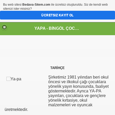
Bu web sitesi
Bedava-Sitem.com
ile ücretsiz oluşturuldu. Siz de kendi web
sitenizi ister misiniz?
ÜCRETSIZ KAYIT OL
YAPA - BİNGÖL ÇOCUK KULÜBÜ ve OYUN EVİ
TARİHÇE
Şirketimiz 1981 yılından beri okul
öncesi ve ilkokul çağı çocuklara
yönelik yayın konusunda, faaliyet
göstermektedir. Ayrıca YA-PA
yayınları, çocuklara ve gençlere
yönelik kırtasiye, okul
malzemeleri ve oyuncak
üretmektedir.